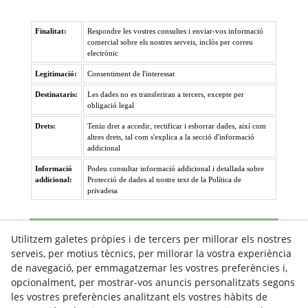
Finalitat:
Respondre les vostres consultes i enviar-vos informació
comercial sobre els nostres serveis, inclòs per correu
electrònic
Legitimació:
Consentiment de l'interessat
Destinataris:
Les dades no es transferiran a tercers, excepte per
obligació legal
Drets:
Teniu dret a accedir, rectificar i esborrar dades, així com
altres drets, tal com s'explica a la secció d'informació
addicional
Informació
Podeu consultar informació addicional i detallada sobre
addicional:
Protecció de dades al nostre text de la Política de
privadesa
Enviar
Utilitzem galetes pròpies i de tercers per millorar els nostres
serveis, per motius tècnics, per millorar la vostra experiència
de navegació, per emmagatzemar les vostres preferències i,
opcionalment, per mostrar-vos anuncis personalitzats segons
les vostres preferències analitzant els vostres hàbits de